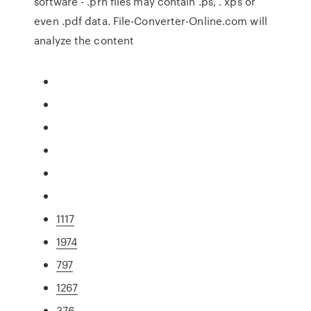
software - .prn files may contain .ps, . xps or
even .pdf data. File-Converter-Online.com will
analyze the content
1117
1974
797
1267
376